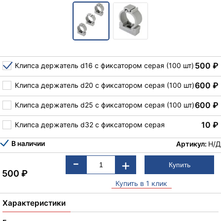
500
₽
Клип­са дер­жа­тель d16 с фик­са­то­ром серая (100 шт)
600
₽
Клип­са дер­жа­тель d20 с фик­са­то­ром серая (100 шт)
600
₽
Клип­са дер­жа­тель d25 с фик­са­то­ром серая (100 шт)
10
₽
Клип­са дер­жа­тель d32 с фик­са­то­ром серая
В наличии
Артикул:
Н/Д
-
+
500
₽
Купить в 1 клик
Характеристики