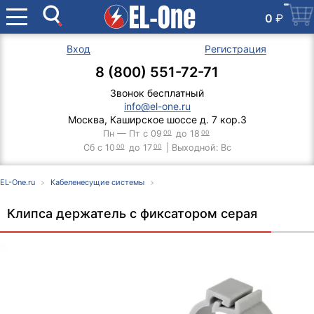
0
₽
Вход
Регистрация
8 (800) 551-72-71
Звонок бесплатный
info@el-one.ru
Москва, Каширское шоссе д. 7 кор.3
Пн — Пт с 09
00
до 18
00
Сб с 10
00
до 17
00
| Выходной: Вс
EL-One.ru
Кабеленесущие системы
Клип­са дер­жа­тель с фик­са­то­ром серая