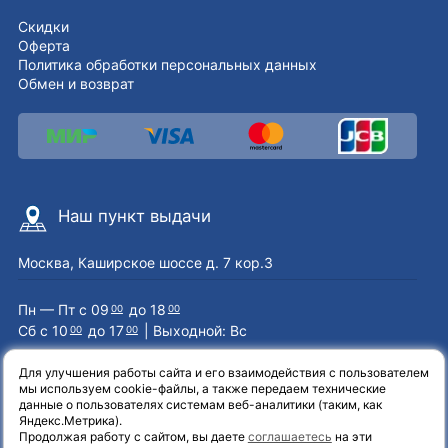
Скидки
Оферта
Политика обработки персональных данных
Обмен и возврат
Наш пункт выдачи
Москва, Каширское шоссе д. 7 кор.3
Пн — Пт с 09
до 18
00
00
Сб с 10
до 17
| Выходной: Вс
00
00
Для улучшения работы сайта и его взаимодействия с пользователем
мы используем cookie-файлы, а также передаем технические
Наши контакты
данные о пользователях системам веб-аналитики (таким, как
Яндекс.Метрика).
Продолжая работу с сайтом, вы даете
соглашаетесь
на эти