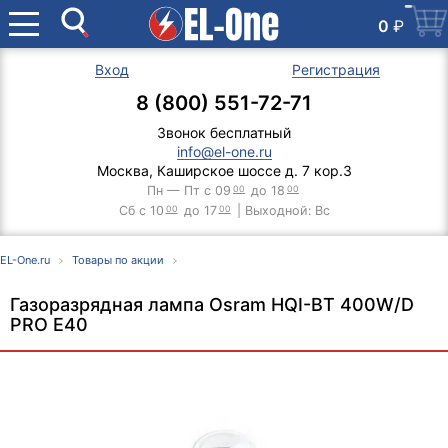
0
₽
Вход
Регистрация
8 (800) 551-72-71
Звонок бесплатный
info@el-one.ru
Москва, Каширское шоссе д. 7 кор.3
Пн — Пт с 09
00
до 18
00
Сб с 10
00
до 17
00
| Выходной: Вс
EL-One.ru
Товары по акции
Газоразрядная лампа Osram HQI-BT 400W/D
PRO E40