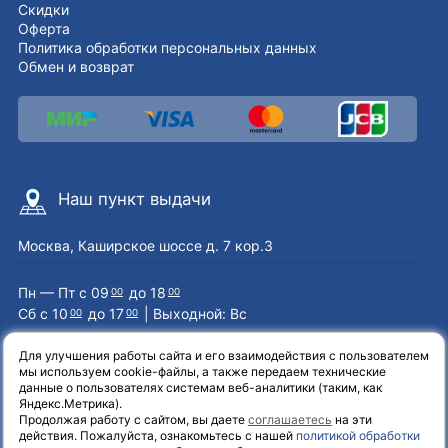
Скидки
Оферта
Политика обработки персональных данных
Обмен и возврат
Наш пункт выдачи
Москва, Каширское шоссе д. 7 кор.3
Пн — Пт с 09
до 18
00
00
Сб с 10
до 17
| Выходной: Вс
00
00
Для улучшения работы сайта и его взаимодействия с пользователем
мы используем cookie-файлы, а также передаем технические
Наши контакты
данные о пользователях системам веб-аналитики (таким, как
Яндекс.Метрика).
Продолжая работу с сайтом, вы даете
соглашаетесь
на эти
8 (800) 551-72-71
действия. Пожалуйста, ознакомьтесь с нашей
политикой обработки