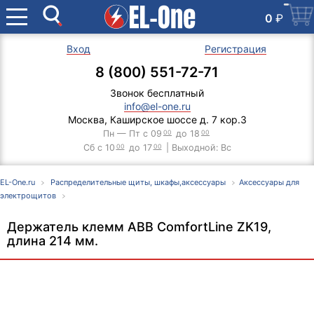
0
₽
Вход
Регистрация
8 (800) 551-72-71
Звонок бесплатный
info@el-one.ru
Москва, Каширское шоссе д. 7 кор.3
Пн — Пт с 09
00
до 18
00
Сб с 10
00
до 17
00
| Выходной: Вс
EL-One.ru
Распределительные щиты, шкафы,аксессуары
Аксессуары для
электрощитов
Держатель клемм ABB ComfortLine ZK19,
длина 214 мм.