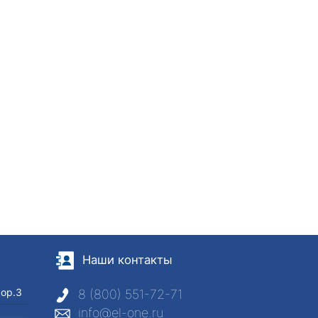
Наши контакты
кор.3
8 (800) 551-72-71
info@el-one.ru