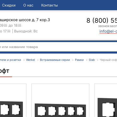
Скидки
О нас
Контакты
8 (800) 5
аширское шоссе д. 7 кор.3
09
до 18
00
00
ЗВОНОК БЕС
info@el-
о 17
| Выходной: Вс
00
тели и розетки
Werkel
Встраиваемые серии
Рамки
Slab
Черный соф
офт