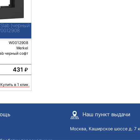
 Slab (черный
W0012908
W0012908
Werkel
ab черный софт
431
₽
Купить в 1 клик
ощь
Наш пункт выдачи
Москва, Каширское шоссе д. 7 