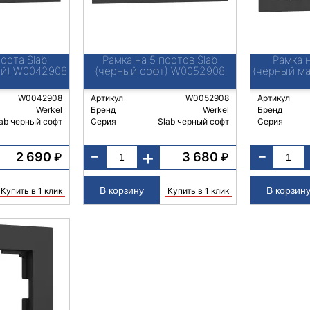
поста Slab
Рамка на 5 постов Slab
Рамка н
ый) W0042908
(черный софт) W0052908
(черный м
W0042908
Артикул
W0052908
Артикул
Werkel
Бренд
Werkel
Бренд
ab черный софт
Серия
Slab черный софт
Серия
-
-
+
2 690
3 680
₽
₽
Купить в 1 клик
Купить в 1 клик