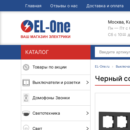
Главная
Отзывы о нас
Доставка и оплата
Москва, К
Пн — Пт с 
Сб с 10
д
00
КАТАЛОГ
Товары по акции
EL-One.ru
Выключа
Черный с
Выключатели и розетки
Домофоны Звонки
Светотехника
Свет