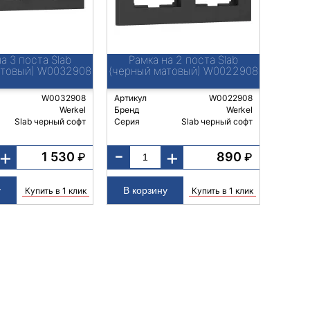
а 3 поста Slab
Рамка на 2 поста Slab
атовый) W0032908
(черный матовый) W0022908
W0032908
Артикул
W0022908
Werkel
Бренд
Werkel
Slab черный софт
Серия
Slab черный софт
-
+
+
1 530
890
₽
₽
Купить в 1 клик
Купить в 1 клик