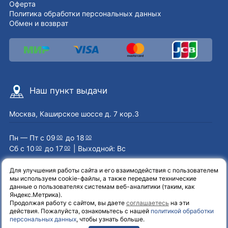
Оферта
Политика обработки персональных данных
Обмен и возврат
Наш пункт выдачи
Москва, Каширское шоссе д. 7 кор.3
Пн — Пт с 09
до 18
00
00
Сб с 10
до 17
| Выходной: Вс
00
00
Для улучшения работы сайта и его взаимодействия с пользователем
мы используем cookie-файлы, а также передаем технические
Наши контакты
данные о пользователях системам веб-аналитики (таким, как
Яндекс.Метрика).
Продолжая работу с сайтом, вы даете
соглашаетесь
на эти
8 (800) 551-72-71
действия. Пожалуйста, ознакомьтесь с нашей
политикой обработки
персональных данных
, чтобы узнать больше.
info@el-one.ru