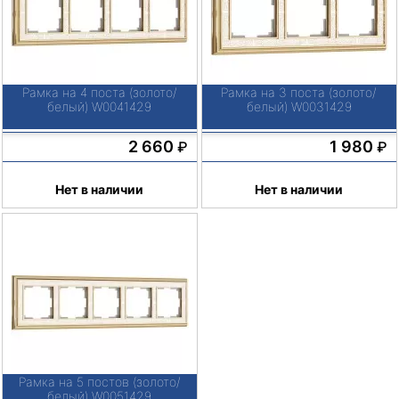
Рамка на 4 поста (золото/
Рамка на 3 поста (золото/
белый) W0041429
белый) W0031429
2 660
1 980
₽
₽
Нет в наличии
Нет в наличии
Рамка на 5 постов (золото/
белый) W0051429