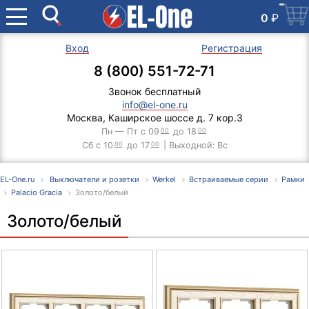
0
₽
Вход
Регистрация
8 (800) 551-72-71
Звонок бесплатный
info@el-one.ru
Москва, Каширское шоссе д. 7 кор.3
Пн — Пт с 09
00
до 18
00
Сб с 10
00
до 17
00
| Выходной: Вс
EL-One.ru
Выключатели и розетки
Werkel
Встраиваемые серии
Рамки
Palacio Gracia
Золото/белый
Золото/белый