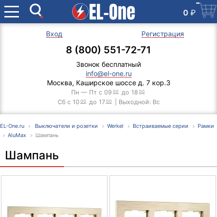
0
₽
Вход
Регистрация
8 (800) 551-72-71
Звонок бесплатный
info@el-one.ru
Москва, Каширское шоссе д. 7 кор.3
Пн — Пт с 09
00
до 18
00
Сб с 10
00
до 17
00
| Выходной: Вс
EL-One.ru
Выключатели и розетки
Werkel
Встраиваемые серии
Рамки
AluMax
Шампань
Шампань