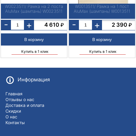
W0023511/ Рамка на 2 поста
W0013511/ Рамка на 1 пост
AluMax (шампань) W0023511
AluMax (шампань) W0013511
-
-
+
+
4 610
2 390
₽
₽
Купить в 1 клик
Купить в 1 клик
Информация
Главная
Отзывы о нас
Доставка и оплата
Скидки
О нас
Контакты