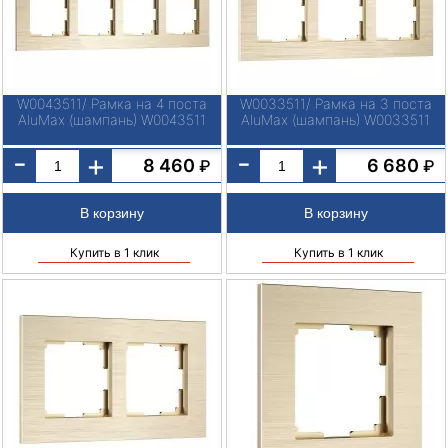
W0043511/ Рамка на 4 поста
W0033511/ Рамка на 3 поста
AluMax (шампань) W0043511
AluMax (шампань) W0033511
-
-
+
+
8 460
6 680
₽
₽
Купить в 1 клик
Купить в 1 клик