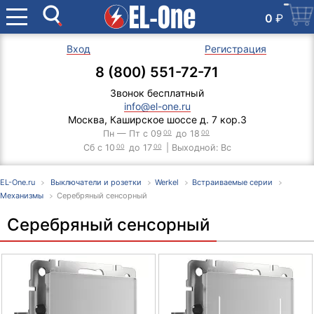
0
₽
Вход
Регистрация
8 (800) 551-72-71
Звонок бесплатный
info@el-one.ru
Москва, Каширское шоссе д. 7 кор.3
Пн — Пт с 09
00
до 18
00
Сб с 10
00
до 17
00
| Выходной: Вс
EL-One.ru
Выключатели и розетки
Werkel
Встраиваемые серии
Механизмы
Серебряный сенсорный
Серебряный сенсорный