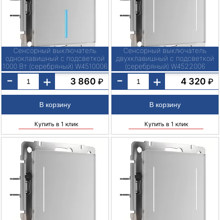
Сенсорный выключатель
Сенсорный выключатель
одноклавишный с подсветкой
двухклавишный с подсветкой
1000 Вт (серебряный) W4510006
(серебряный) W4522006
-
-
+
+
3 860
4 320
₽
₽
Купить в 1 клик
Купить в 1 клик