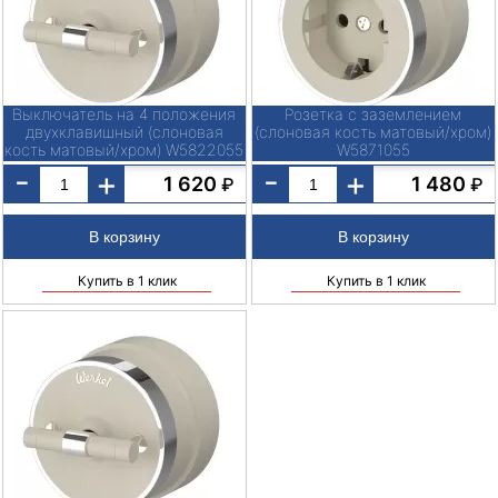
Выключатель на 4 положения
Розетка с заземлением
двухклавишный (слоновая
(слоновая кость матовый/хром)
кость матовый/хром) W5822055
W5871055
-
-
+
+
1 620
1 480
₽
₽
Купить в 1 клик
Купить в 1 клик