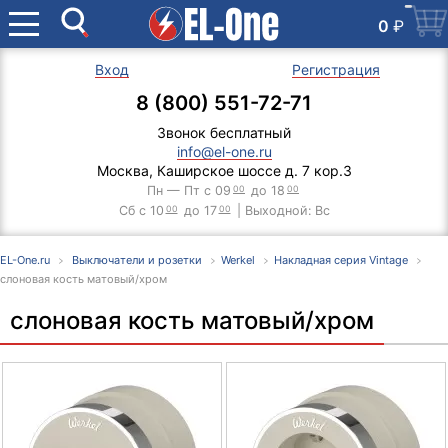
0
₽
Вход
Регистрация
8 (800) 551-72-71
Звонок бесплатный
info@el-one.ru
Москва, Каширское шоссе д. 7 кор.3
Пн — Пт с 09
00
до 18
00
Сб с 10
00
до 17
00
| Выходной: Вс
EL-One.ru
Выключатели и розетки
Werkel
Накладная серия Vintage
слоновая кость матовый/хром
слоновая кость матовый/хром