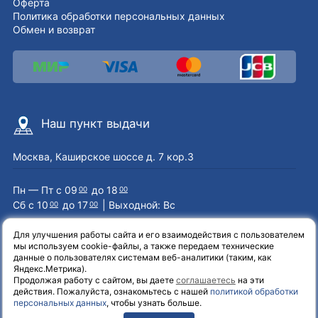
Оферта
Политика обработки персональных данных
Обмен и возврат
Наш пункт выдачи
Москва, Каширское шоссе д. 7 кор.3
Пн — Пт с 09
до 18
00
00
Сб с 10
до 17
| Выходной: Вс
00
00
Для улучшения работы сайта и его взаимодействия с пользователем
мы используем cookie-файлы, а также передаем технические
Наши контакты
данные о пользователях системам веб-аналитики (таким, как
Яндекс.Метрика).
Продолжая работу с сайтом, вы даете
соглашаетесь
на эти
8 (800) 551-72-71
действия. Пожалуйста, ознакомьтесь с нашей
политикой обработки
персональных данных
, чтобы узнать больше.
info@el-one.ru