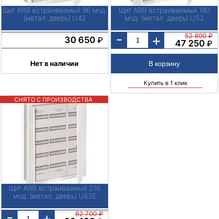
Щит ABB встраиваемый 96 мод.
Щит ABB встраиваемый 180
(метал. дверь) U42
мод. (метал. дверь) U53
-
+
52 800
₽
30 650
₽
47 250
₽
Нет в наличии
Купить в 1 клик
СНЯТО С ПРОИЗВОДСТВА
Щит ABB встраиваемый 216
мод. (метал. дверь) U63E
-
+
62 700
₽