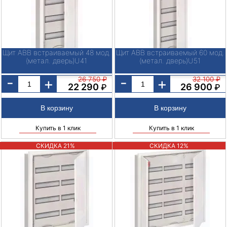
Щит ABB встраиваемый 48 мод.
Щит ABB встраиваемый 60 мод.
(метал. дверь)U41
(метал. дверь)U51
-
-
+
+
26 750
₽
32 100
₽
22 290
26 900
₽
₽
Купить в 1 клик
Купить в 1 клик
СКИДКА 21%
СКИДКА 12%