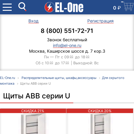
0
₽
Вход
Регистрация
8 (800) 551-72-71
Звонок бесплатный
info@el-one.ru
Москва, Каширское шоссе д. 7 кор.3
Пн — Пт с 09
00
до 18
00
Сб с 10
00
до 17
00
| Выходной: Вс
EL-One.ru
Распределительные щиты, шкафы,аксессуары
Для скрытого
монтажа
Щиты ABB серии U
Щиты ABB серии U
СКИДКА 21%
СКИДКА 20%