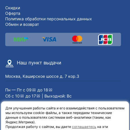
Скидки
Оферта
Политика обработки персональных данных
Обмен и возврат
Наш пункт выдачи
Москва, Каширское шоссе д. 7 кор.3
Пн — Пт с 09
до 18
00
00
Сб с 10
до 17
| Выходной: Вс
00
00
Для улучшения работы сайта и его взаимодействия с пользователем
мы используем cookie-файлы, а также передаем технические
Наши контакты
данные о пользователях системам веб-аналитики (таким, как
Яндекс.Метрика).
Продолжая работу с сайтом, вы даете
соглашаетесь
на эти
8 (800) 551-72-71