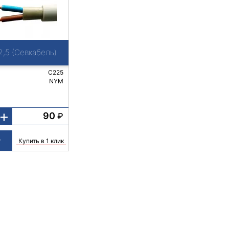
,5 (Севкабель)
C225
NYM
+
90
₽
Купить в 1 клик