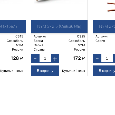
Севкабель)
NYM 3x2,5 (Севкабель)
NYM 2x2
С315
Артикул
С325
Артикул
Севкабель
Бренд
Севкабель
Серия
NYM
Серия
NYM
Россия
Страна
Россия
-
-
+
128
172
₽
₽
Купить в 1 клик
Купить в 1 клик