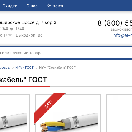
Скидки
О нас
Контакты
8 (800) 5
аширское шоссе д. 7 кор.3
09
до 18
00
00
ЗВОНОК БЕС
info@el-
о 17
| Выходной: Вс
00
Провод
NYM- ГОСТ
NYM "Севкабель" ГОСТ
кабель" ГОСТ
ХИТ!