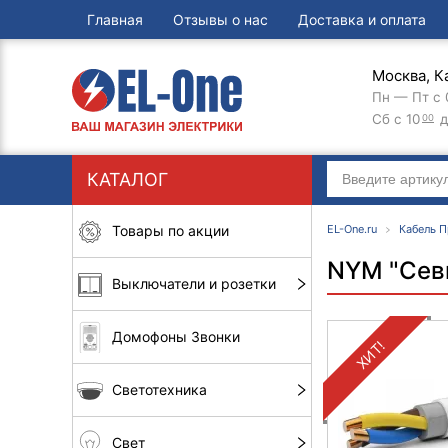
Главная
Отзывы о нас
Доставка и оплата
Москва, К
Пн — Пт с 
Сб с 10
д
00
КАТАЛОГ
Товары по акции
EL-One.ru
Кабель 
NYM "Сев
Выключатели и розетки
Домофоны Звонки
ХИТ!
Светотехника
Свет