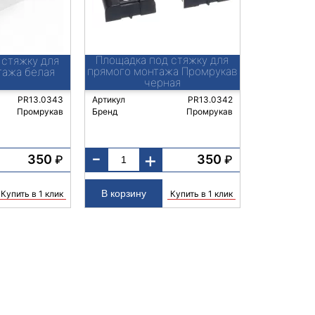
Площадка под стяжку для
 стяжку для
прямого монтажа Промрукав
тажа белая
черная
PR13.0343
Артикул
PR13.0342
Промрукав
Бренд
Промрукав
-
+
350
350
₽
₽
Купить в 1 клик
Купить в 1 клик