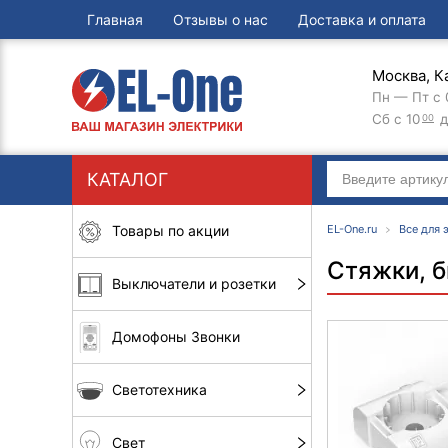
Главная
Отзывы о нас
Доставка и оплата
Москва, К
Пн — Пт с 
Сб с 10
д
00
КАТАЛОГ
Товары по акции
EL-One.ru
Все для
Стяжки, б
Выключатели и розетки
Домофоны Звонки
Светотехника
Свет