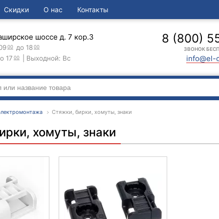
Скидки
О нас
Контакты
8 (800) 5
аширское шоссе д. 7 кор.3
09
до 18
00
00
ЗВОНОК БЕС
info@el-
о 17
| Выходной: Вс
00
 электромонтажа
Стяжки, бирки, хомуты, знаки
ирки, хомуты, знаки