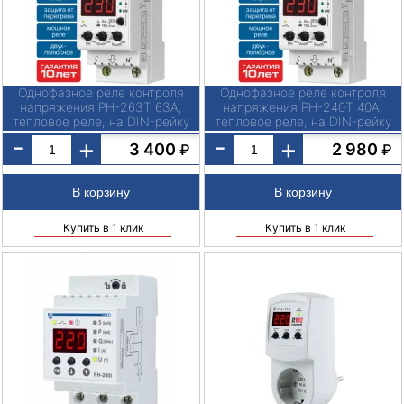
Однофазное реле контроля
Однофазное реле контроля
напряжения РН-263Т 63А,
напряжения РН-240Т 40А,
тепловое реле, на DIN-рейку
тепловое реле, на DIN-рейку
-
-
+
+
3 400
2 980
₽
₽
Купить в 1 клик
Купить в 1 клик