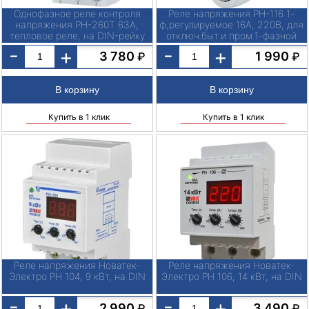
Однофазное реле контроля
Реле напряжения РН-116 1-
напряжения РН-260Т 63А,
ф,регулируемое 16А, 220В, для
тепловое реле, на DIN-рейку
отключ.быт.и пром.1-фазной
нагрузки Новатек
-
-
+
+
3 780
1 990
₽
₽
Купить в 1 клик
Купить в 1 клик
Реле напряжения Новатек-
Реле напряжения Новатек-
Электро РН 104, 9 кВт, на DIN
Электро РН 106, 14 кВт, на DIN
-
-
+
+
2 990
3 490
₽
₽