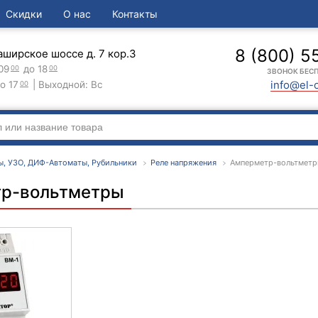
Скидки
О нас
Контакты
8 (800) 5
аширское шоссе д. 7 кор.3
09
до 18
00
00
ЗВОНОК БЕС
info@el-
о 17
| Выходной: Вс
00
ы, УЗО, ДИФ-Автоматы, Рубильники
Реле напряжения
Амперметр-вольтмет
р-вольтметры