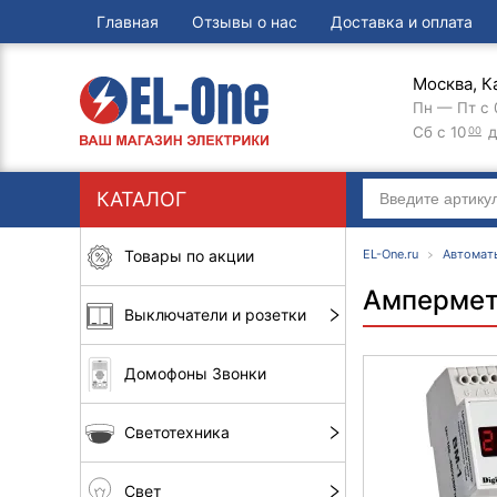
Главная
Отзывы о нас
Доставка и оплата
Москва, К
Пн — Пт с 
Сб с 10
д
00
КАТАЛОГ
Товары по акции
EL-One.ru
Автомат
Ампермет
Выключатели и розетки
Домофоны Звонки
Светотехника
Свет