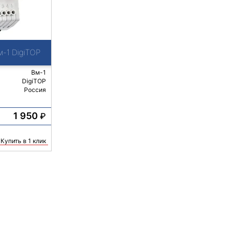
-1 DigiTOP
Вм-1
DigiTOP
Россия
1 950
₽
Купить в 1 клик