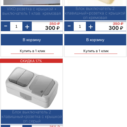
Блок выключатель 2
VIKO розетка с крышкой +
клавишный+розетка с крышкой
выключатель 1 клав. кремовая
оп кремовая
-
-
+
+
350
₽
350
₽
300
300
₽
₽
Купить в 1 клик
Купить в 1 клик
СКИДКА 17%
Блок выключатель 2
клавишный+розетка с крышкой
оп серый
350
₽