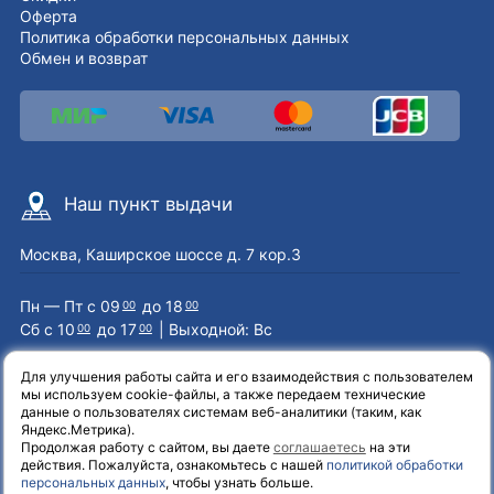
Оферта
Политика обработки персональных данных
Обмен и возврат
Наш пункт выдачи
Москва, Каширское шоссе д. 7 кор.3
Пн — Пт с 09
до 18
00
00
Сб с 10
до 17
| Выходной: Вс
00
00
Для улучшения работы сайта и его взаимодействия с пользователем
мы используем cookie-файлы, а также передаем технические
Наши контакты
данные о пользователях системам веб-аналитики (таким, как
Яндекс.Метрика).
Продолжая работу с сайтом, вы даете
соглашаетесь
на эти
8 (800) 551-72-71
действия. Пожалуйста, ознакомьтесь с нашей
политикой обработки
персональных данных
, чтобы узнать больше.
info@el-one.ru