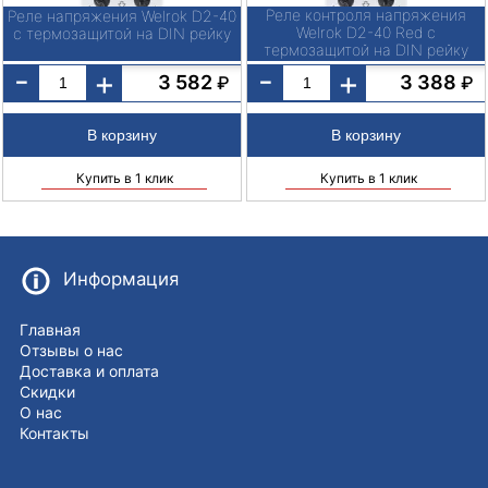
Реле контроля напряжения
Реле напряжения Welrok D2-40
Welrok D2-40 Red с
с термозащитой на DIN рейку
термозащитой на DIN рейку
-
-
+
+
3 582
3 388
₽
₽
Купить в 1 клик
Купить в 1 клик
Информация
Главная
Отзывы о нас
Доставка и оплата
Скидки
О нас
Контакты