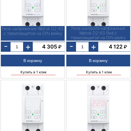
Реле контроля напряжения
Реле напряжения Welrok D2-63
Welrok D2-63 Red с
с термозащитой на DIN рейку
термозащитой на DIN рейку
-
-
+
+
4 305
4 122
₽
₽
Купить в 1 клик
Купить в 1 клик