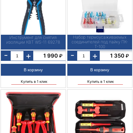
Набор термоусаживаемых
Инструмент для снятия
соединителей под пайку ПК-
изоляции КВТ WS-11 69278
Т-100
-
-
+
+
1 990
1 350
₽
₽
Купить в 1 клик
Купить в 1 клик