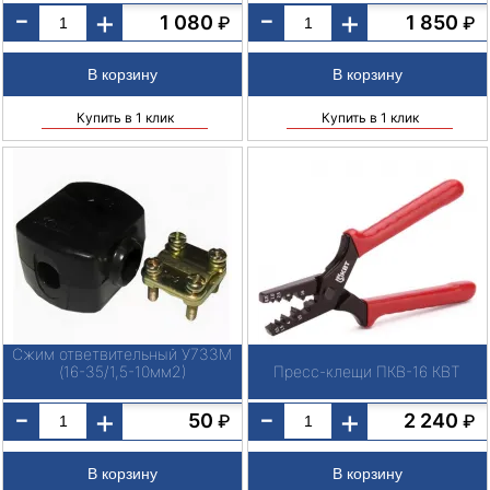
-
-
+
+
1 080
1 850
₽
₽
Купить в 1 клик
Купить в 1 клик
Сжим ответвительный У733М
(16-35/1,5-10мм2)
Пресс-клещи ПКВ-16 КВТ
-
-
+
+
50
2 240
₽
₽