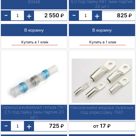
6.0 под пайку КВТ (мин партия
60948
20 шт.)
-
-
+
+
2 550
825
₽
₽
Купить в 1 клик
Купить в 1 клик
Термоусаживаемая гильза ПК-Т
Наконечники медные луженые
2.5 под пайку (мин партия 20
под опрессовку ТМЛ
шт.)
-
+
17
725
от
₽
₽