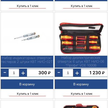
Купить в 1 клик
Купить в 1 клик
Набор диэлектрических
Набор индикаторных отверток-
отверток 6 штук КВТ НИО-06
тестеров 2 штуки КВТ НИО-02Т
"Профи" VDE 1000В
-
-
+
+
300
1 230
₽
₽
Купить в 1 клик
Купить в 1 клик