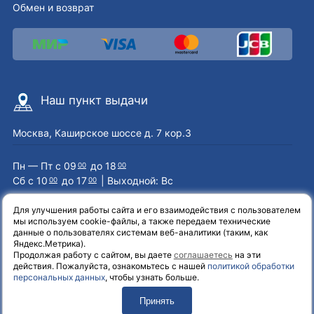
Обмен и возврат
Наш пункт выдачи
Москва, Каширское шоссе д. 7 кор.3
Пн — Пт с 09
до 18
00
00
Сб с 10
до 17
| Выходной: Вс
00
00
Для улучшения работы сайта и его взаимодействия с пользователем
мы используем cookie-файлы, а также передаем технические
Наши контакты
данные о пользователях системам веб-аналитики (таким, как
Яндекс.Метрика).
Продолжая работу с сайтом, вы даете
соглашаетесь
на эти
8 (800) 551-72-71
действия. Пожалуйста, ознакомьтесь с нашей
политикой обработки
персональных данных
, чтобы узнать больше.
info@el-one.ru
Принять