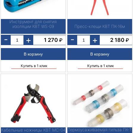
Инструмент для снятия
изоляции КВТ WS-09
Пресс-клещи КВТ ПК-16м
-
-
+
+
1 270
2 180
₽
₽
Купить в 1 клик
Купить в 1 клик
Термоусаживаемая гильза ПК-Т
Кабельные ножницы КВТ MC-04