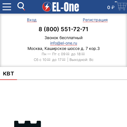
0
₽
Вход
Регистрация
8 (800) 551-72-71
Звонок бесплатный
info@el-one.ru
Москва, Каширское шоссе д. 7 кор.3
Пн — Пт с 09
00
до 18
00
Сб с 10
00
до 17
00
| Выходной: Вс
квт