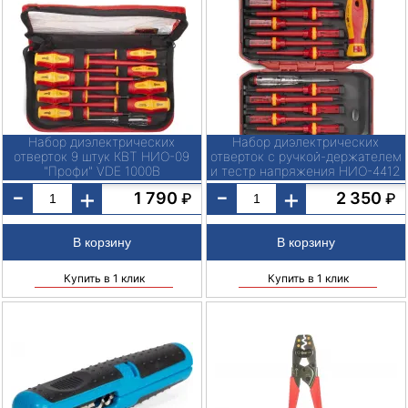
Набор диэлектрических
Набор диэлектрических
отверток 9 штук КВТ НИО-09
отверток с ручкой-держателем
"Профи" VDE 1000В
и тестр напряжения НИО-4412
"Профи" VDE 1000В КВТ
-
-
+
+
1 790
2 350
₽
₽
Купить в 1 клик
Купить в 1 клик