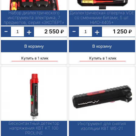
Набор диэлектрического
Диэлектрическая отвертка VDE
инструмента электрика, 7
со сменными битами, 5 шт.
предметов, серия «ЭКСПЕРТ»
НИО-4405+
-
-
+
+
2 550
1 250
₽
₽
Купить в 1 клик
Купить в 1 клик
Бесконтактный детектор
Инструмент для снятия
напряжения КВТ KT 100
изоляции КВТ WS-21
PROLINE