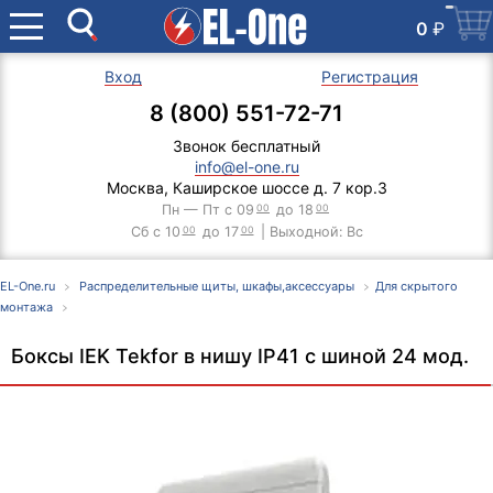
0
₽
Вход
Регистрация
8 (800) 551-72-71
Звонок бесплатный
info@el-one.ru
Москва, Каширское шоссе д. 7 кор.3
Пн — Пт с 09
00
до 18
00
Сб с 10
00
до 17
00
| Выходной: Вс
EL-One.ru
Распределительные щиты, шкафы,аксессуары
Для скрытого
монтажа
Боксы IEK Tekfor в нишу IP41 с шиной 24 мод.