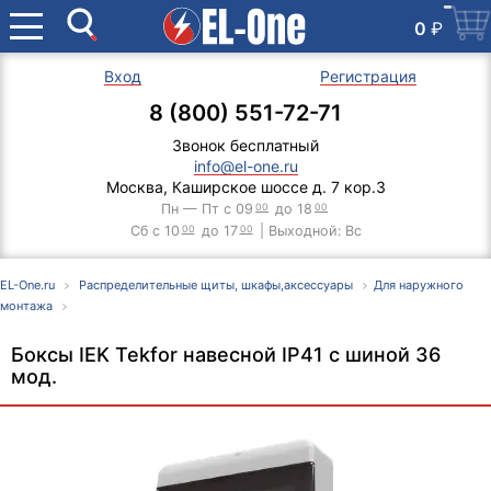
0
₽
Вход
Регистрация
8 (800) 551-72-71
Звонок бесплатный
info@el-one.ru
Москва, Каширское шоссе д. 7 кор.3
Пн — Пт с 09
00
до 18
00
Сб с 10
00
до 17
00
| Выходной: Вс
EL-One.ru
Распределительные щиты, шкафы,аксессуары
Для наружного
монтажа
Боксы IEK Tekfor навесной IP41 с шиной 36
мод.