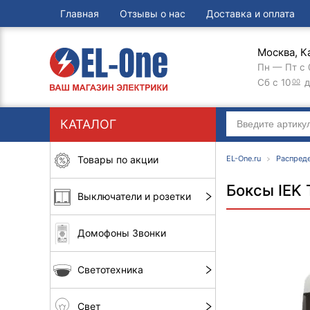
Главная
Отзывы о нас
Доставка и оплата
Москва, К
Пн — Пт с 
Сб с 10
д
00
КАТАЛОГ
Товары по акции
EL-One.ru
Распред
Боксы IEK 
Выключатели и розетки
Домофоны Звонки
Светотехника
Свет