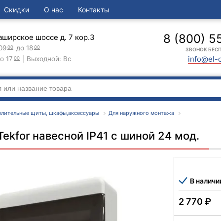
Скидки
О нас
Контакты
8 (800) 5
аширское шоссе д. 7 кор.3
09
до 18
00
00
ЗВОНОК БЕС
info@el-
о 17
| Выходной: Вс
00
елительные щиты, шкафы,аксессуары
Для наружного монтажа
Tekfor навесной IP41 с шиной 24 мод.
В наличи
2 770
₽