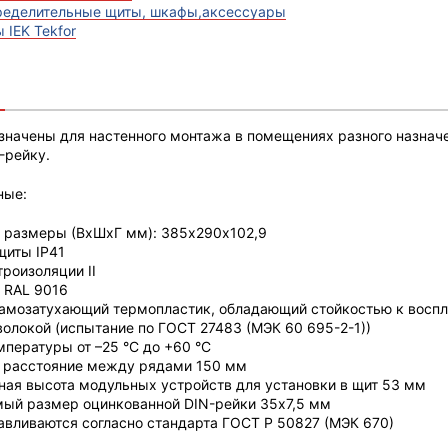
ределительные щиты, шкафы,аксессуары
 IEK Tekfor
значены для настенного монтажа в помещениях разного назнач
-рейку.
ные:
 размеры (ВхШхГ мм): 385х290х102,9
щиты IP41
троизоляции II
 RAL 9016
амозатухающий термопластик, обладающий стойкостью к воспл
волокой (испытание по ГОСТ 27483 (МЭК 60 695-2-1))
мпературы от –25 °С до +60 °С
 расстояние между рядами 150 мм
ая высота модульных устройств для установки в щит 53 мм
ый размер оцинкованной DIN-рейки 35х7,5 мм
авливаются согласно стандарта ГОСТ Р 50827 (МЭК 670)