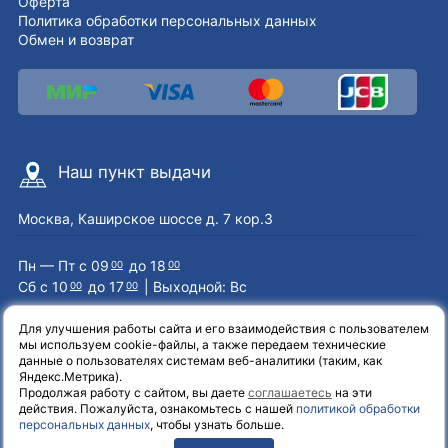
Оферта
Политика обработки персональных данных
Обмен и возврат
Наш пункт выдачи
Москва, Каширское шоссе д. 7 кор.3
Пн — Пт с 09
до 18
00
00
Сб с 10
до 17
| Выходной: Вс
00
00
Для улучшения работы сайта и его взаимодействия с пользователем
мы используем cookie-файлы, а также передаем технические
Наши контакты
данные о пользователях системам веб-аналитики (таким, как
Яндекс.Метрика).
Продолжая работу с сайтом, вы даете
соглашаетесь
на эти
8 (800) 551-72-71
действия. Пожалуйста, ознакомьтесь с нашей
политикой обработки
персональных данных
, чтобы узнать больше.
info@el-one.ru