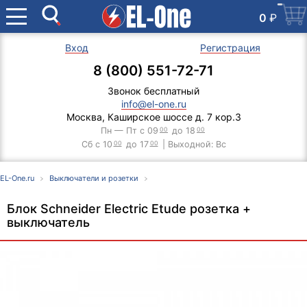
0
₽
Вход
Регистрация
8 (800) 551-72-71
Звонок бесплатный
info@el-one.ru
Москва, Каширское шоссе д. 7 кор.3
Пн — Пт с 09
00
до 18
00
Сб с 10
00
до 17
00
| Выходной: Вс
EL-One.ru
Выключатели и розетки
Блок Schneider Electric Etude розетка +
выключатель