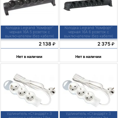
Колодка Legrand "Комфорт"
Колодка Legrand "Комфорт"
черная 16А 5 розеток с
черная 16А 6 розеток с
выключателем (без кабеля)
выключателем (без кабеля)
2 138
2 375
₽
₽
Нет в наличии
Нет в наличии
Удлинитель «Стандарт» 3
Удлинитель «Стандарт» 3
розетки с кабелем 1,5м
розетки с кабелем 3м