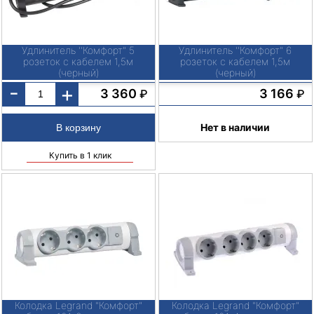
Удлинитель ''Комфорт" 5
Удлинитель ''Комфорт" 6
розеток с кабелем 1,5м
розеток с кабелем 1,5м
(черный)
(черный)
-
+
3 166
3 360
₽
₽
Нет в наличии
Купить в 1 клик
Колодка Legrand "Комфорт"
Колодка Legrand "Комфорт"