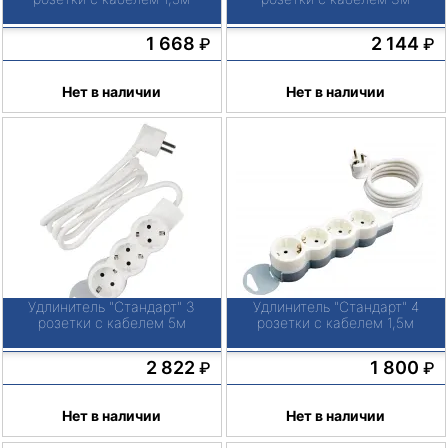
1 668
2 144
₽
₽
Нет в наличии
Нет в наличии
Удлинитель "Стандарт" 3
Удлинитель "Стандарт" 4
розетки с кабелем 5м
розетки с кабелем 1,5м
2 822
1 800
₽
₽
Нет в наличии
Нет в наличии