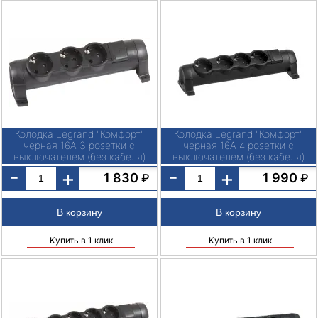
Колодка Legrand "Комфорт"
Колодка Legrand "Комфорт"
черная 16А 3 розетки с
черная 16А 4 розетки с
выключателем (без кабеля)
выключателем (без кабеля)
-
-
+
+
1 830
1 990
₽
₽
Купить в 1 клик
Купить в 1 клик