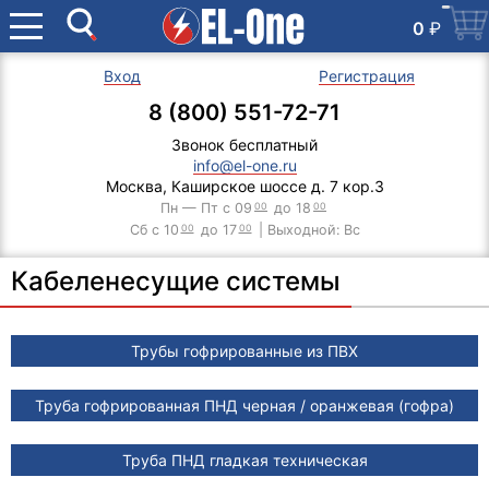
0
₽
Вход
Регистрация
8 (800) 551-72-71
Звонок бесплатный
info@el-one.ru
Москва, Каширское шоссе д. 7 кор.3
Пн — Пт с 09
00
до 18
00
Сб с 10
00
до 17
00
| Выходной: Вс
Кабеленесущие системы
Трубы гофрированные из ПВХ
Труба гофрированная ПНД черная / оранжевая (гофра)
Труба ПНД гладкая техническая